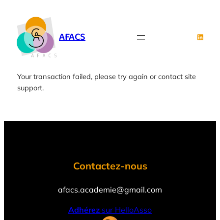
Aller
au
contenu
AFACS
Linked
Your transaction failed, please try again or contact site
support.
Contactez-nous
afacs.academie@gmail.com
Adhérez
sur HelloAsso